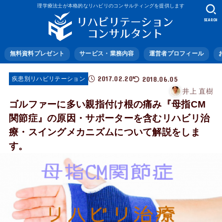
理学療法士が本格的なリハビリのコンサルティングを提供します
SEARCH
無料資料プレゼント
サービス・業務内容
運営者プロフィール
2017.02.20
2018.06.05
疾患別リハビリテーション
井上 直樹
ゴルファーに多い親指付け根の痛み『母指CM
関節症』の原因・サポーターを含むリハビリ治
療・スイングメカニズムについて解説をしま
す。