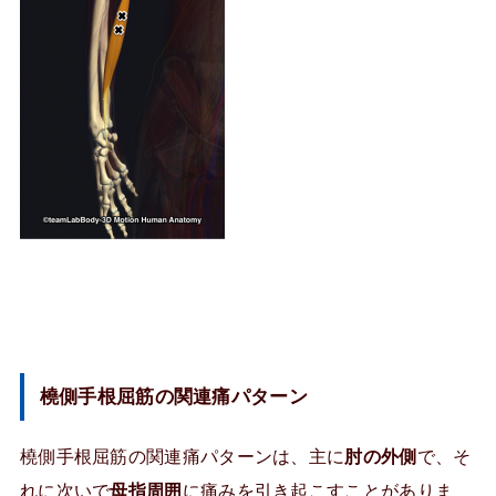
橈側手根屈筋の関連痛パターン
橈側手根屈筋の関連痛パターンは、主に
肘の外側
で、そ
れに次いで
母指周囲
に痛みを引き起こすことがありま