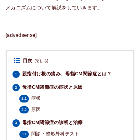
メカニズムについて解説をしていきます。
[ad#adsense]
目次
[
閉じる
]
親指付け根の痛み、母指CM関節症とは？
1
母指CM関節症の症状と原因
2
症状
2.1
原因
2.2
母指CM関節症の診断と治療
3
問診・整形外科テスト
3.1