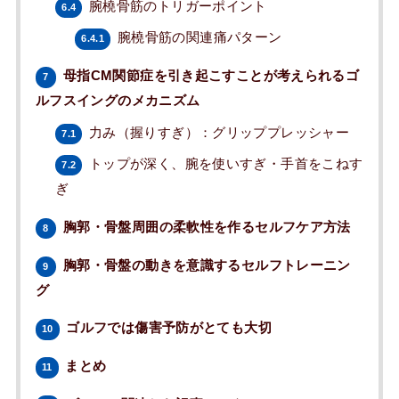
腕橈骨筋のトリガーポイント
6.4
腕橈骨筋の関連痛パターン
6.4.1
母指CM関節症を引き起こすことが考えられるゴ
7
ルフスイングのメカニズム
力み（握りすぎ）：グリッププレッシャー
7.1
トップが深く、腕を使いすぎ・手首をこねす
7.2
ぎ
胸郭・骨盤周囲の柔軟性を作るセルフケア方法
8
胸郭・骨盤の動きを意識するセルフトレーニン
9
グ
ゴルフでは傷害予防がとても大切
10
まとめ
11