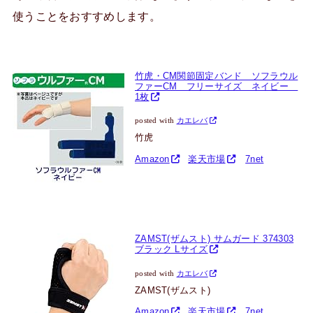
使うことをおすすめします。
竹虎・CM関節固定バンド ソフラウル
ファーCM フリーサイズ ネイビー
1枚
posted with
カエレバ
竹虎
Amazon
楽天市場
7net
ZAMST(ザムスト) サムガード 374303
ブラック Lサイズ
posted with
カエレバ
ZAMST(ザムスト)
Amazon
楽天市場
7net