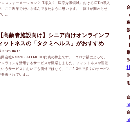
ランスフォーメーション？ IT導入？ 医療介護領域におけるICTの導入
が、ここ近年でだいぶ進んできたように思います。 弊社が関わらせ
い...
【高齢者施設向け】シニア向けオンラインフ
ィットネスの「タクミヘルス」がおすすめ
2023.04.15
合同会社Relate・ALLMERU代表の井上です。 コロナ禍によって、
オンラインを活用するサービスが激増しました。フィットネスや運動
社
というサービスにおいても例外ではなく、ここ2-3年で多くのサービス
が発表されていま...
h
h