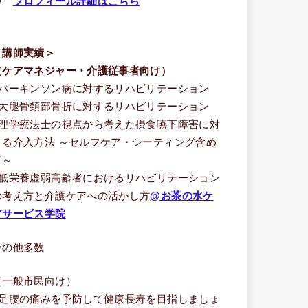
⇒
プロフィール詳細はこちら
＜講師実績＞
（ケアマネジャー・介護従事者向け）
■パーキンソン病に対するリハビリテーション
■大腿骨頚部骨折に対するリハビリテーション
■理学療法士の視点から考えた摂食嚥下障害に対
する介入方法 ～セルフケア・シーティング含め
て～
■低栄養虚弱高齢者におけるリハビリテーション
の考え方と介護ケアへの活かし方
@お茶の水ケ
アサービス学院
その他多数
（一般市民向け）
■足腰の痛みを予防して健康長寿を目指しましょ