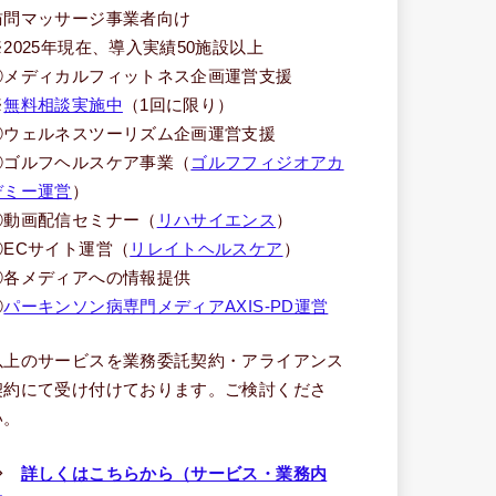
訪問マッサージ事業者向け
※2025年現在、導入実績50施設以上
③メディカルフィットネス企画運営支援
※
無料相談実施中
（1回に限り）
④ウェルネスツーリズム企画運営支援
⑤ゴルフヘルスケア事業（
ゴルフフィジオアカ
デミー運営
）
⑥動画配信セミナー（
リハサイエンス
）
⑦ECサイト運営（
リレイトヘルスケア
）
⑧各メディアへの情報提供
⑨
パーキンソン病専門メディアAXIS-PD運営
以上のサービスを業務委託契約・アライアンス
契約にて受け付けております。ご検討くださ
い。
⇒
詳しくはこちらから（サービス・業務内