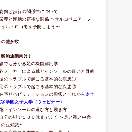
う
■姿勢と歩行の関係性について
■栄養と運動の密接な関係 〜サルコペニア・フ
レイル・ロコモを予防しよう〜
その他多数
（契約企業向け）
■誰でも分かる足の機能解剖学
■各メーカーによる靴とインソールの違いと目的
■足のトラブルで起こる基本的な疾患①
■足のトラブルで起こる基本的な疾患②
■在宅リハビリテーションの現状とこれから
＠十
文字学園女子大学（ウェビナー）
■靴・インソールの選び方と履き方
■自分の脚で１００歳まで歩く 〜足と靴と中敷
きの豆知識〜