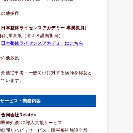
その他多数
（日本整体ライセンスアカデミー 専属教員）
■解剖学全般（全４８講義担当）
※
日本整体ライセンスアカデミーはこちら
その他多数
※介護従事者・一般向けに対する講師を得意と
しています。
サービス・業務内容
合同会社Relate＞
①医療介護DX導入支援サービス
②顧問リハビリサービス：障害福祉施設全般・