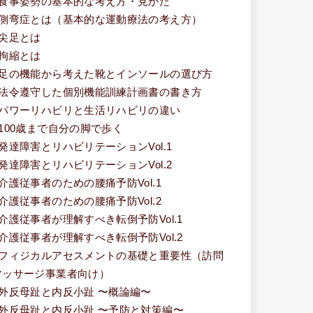
■食事姿勢の基本的な考え方・見かた
■側弯症とは（基本的な運動療法の考え方）
■尖足とは
■拘縮とは
■足の機能から考えた靴とインソールの選び方
■法令遵守した個別機能訓練計画書の書き方
■パワーリハビリと生活リハビリの違い
■100歳まで自分の脚で歩く
■発達障害とリハビリテーションVol.1
■発達障害とリハビリテーションVol.2
■介護従事者のための腰痛予防Vol.1
■介護従事者のための腰痛予防Vol.2
■介護従事者が理解すべき転倒予防Vol.1
■介護従事者が理解すべき転倒予防Vol.2
■フィジカルアセスメントの基礎と重要性（訪問
マッサージ事業者向け）
■外反母趾と内反小趾 〜概論編〜
■外反母趾と内反小趾 〜予防と対策編〜