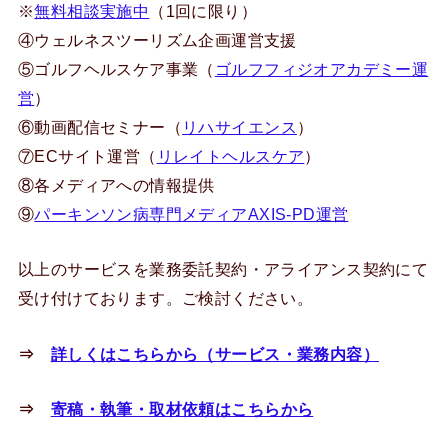
※
無料相談実施中
（1回に限り）
④ウェルネスツーリズム企画運営支援
⑤ゴルフヘルスケア事業（
ゴルフフィジオアカデミー運
営
）
⑥動画配信セミナー（
リハサイエンス
）
⑦ECサイト運営（
リレイトヘルスケア
）
⑧各メディアへの情報提供
⑨
パーキンソン病専門メディアAXIS-PD運営
以上のサービスを業務委託契約・アライアンス契約にて
受け付けております。ご検討ください。
⇒
詳しくはこちらから（サービス・業務内容）
⇒
寄稿・執筆・取材依頼はこちらから