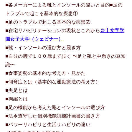
■各メーカーによる靴とインソールの違いと目的■足の
トラブルで起こる基本的な疾患①
■足のトラブルで起こる基本的な疾患②
■在宅リハビリテーションの現状とこれから
＠十文字学
園女子大学（ウェビナー）
■靴・インソールの選び方と履き方
■自分の脚で１００歳まで歩く 〜足と靴と中敷きの豆知
識〜
■食事姿勢の基本的な考え方・見かた
■側弯症とは（基本的な運動療法の考え方）
■尖足とは
■拘縮とは
■足の機能から考えた靴とインソールの選び方
■法令遵守した個別機能訓練計画書の書き方
■パワーリハビリと生活リハビリの違い