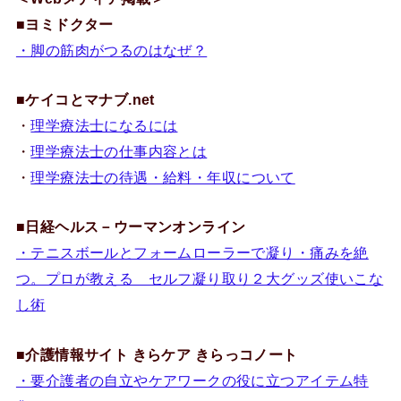
■
ヨミドクター
・脚の筋肉がつるのはなぜ？
■
ケイコとマナブ.net
・
理学療法士になるには
・
理学療法士の仕事内容とは
・
理学療法士の待遇・給料・年収について
■
日経ヘルス－ウーマンオンライン
・テニスボールとフォームローラーで凝り・痛みを絶
つ。プロが教える セルフ凝り取り２大グッズ使いこな
し術
■
介護情報サイト きらケア きらっコノート
・要介護者の自立やケアワークの役に立つアイテム特