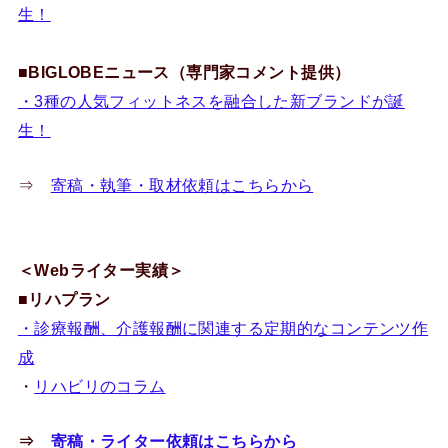
生！
■BIGLOBEニュース（専門家コメント提供）
・3種の人気フィットネスを融合した新ブランドが誕
生！
⇒
寄稿・執筆・取材依頼はこちらから
＜Webライター実績＞
■リハプラン
・診療報酬、介護報酬に関連する定期的なコンテンツ作
成
・
リハビリのコラム
⇒
寄稿・ライター依頼はこちらから