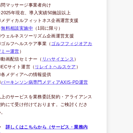
訪問マッサージ事業者向け
※2025年現在、導入実績50施設以上
③メディカルフィットネス企画運営支援
※
無料相談実施中
（1回に限り）
④ウェルネスツーリズム企画運営支援
⑤ゴルフヘルスケア事業（
ゴルフフィジオアカ
デミー運営
）
⑥動画配信セミナー（
リハサイエンス
）
⑦ECサイト運営（
リレイトヘルスケア
）
⑧各メディアへの情報提供
⑨
パーキンソン病専門メディアAXIS-PD運営
以上のサービスを業務委託契約・アライアンス
契約にて受け付けております。ご検討くださ
い。
⇒
詳しくはこちらから（サービス・業務内