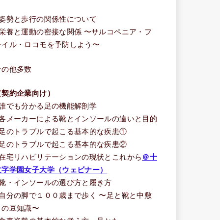
う
■姿勢と歩行の関係性について
■栄養と運動の密接な関係 〜サルコペニア・フ
レイル・ロコモを予防しよう〜
その他多数
（契約企業向け）
■誰でも分かる足の機能解剖学
■各メーカーによる靴とインソールの違いと目的
■足のトラブルで起こる基本的な疾患①
■足のトラブルで起こる基本的な疾患②
■在宅リハビリテーションの現状とこれから
＠十
文字学園女子大学（ウェビナー）
■靴・インソールの選び方と履き方
■自分の脚で１００歳まで歩く 〜足と靴と中敷
きの豆知識〜