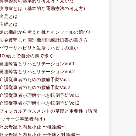
■食事姿勢の基本的な考え方・見かた
■側弯症とは（基本的な運動療法の考え方）
■尖足とは
■拘縮とは
■足の機能から考えた靴とインソールの選び方
■法令遵守した個別機能訓練計画書の書き方
■パワーリハビリと生活リハビリの違い
■100歳まで自分の脚で歩く
■発達障害とリハビリテーションVol.1
■発達障害とリハビリテーションVol.2
■介護従事者のための腰痛予防Vol.1
■介護従事者のための腰痛予防Vol.2
■介護従事者が理解すべき転倒予防Vol.1
■介護従事者が理解すべき転倒予防Vol.2
■フィジカルアセスメントの基礎と重要性（訪問
マッサージ事業者向け）
■外反母趾と内反小趾 〜概論編〜
■外反母趾と内反小趾 〜予防と対策編〜