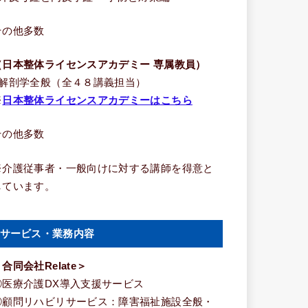
その他多数
（日本整体ライセンスアカデミー 専属教員）
■解剖学全般（全４８講義担当）
※
日本整体ライセンスアカデミーはこちら
その他多数
※介護従事者・一般向けに対する講師を得意と
しています。
サービス・業務内容
合同会社Relate＞
①医療介護DX導入支援サービス
②顧問リハビリサービス：障害福祉施設全般・