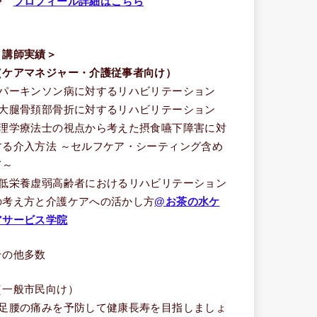
⇒
プロフィール詳細はこちら
＜講師実績＞
（ケアマネジャー・介護従事者向け）
■パーキンソン病に対するリハビリテーション
■大腿骨頚部骨折に対するリハビリテーション
■理学療法士の視点から考えた摂食嚥下障害に対
する介入方法 ～セルフケア・シーティング含め
て～
■低栄養虚弱高齢者におけるリハビリテーション
の考え方と介護ケアへの活かし方
@お茶の水ケ
アサービス学院
その他多数
（一般市民向け）
■足腰の痛みを予防して健康長寿を目指しましょ