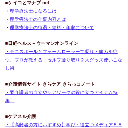
■
ケイコとマナブ.net
・
理学療法士になるには
・
理学療法士の仕事内容とは
・
理学療法士の待遇・給料・年収について
■
日経ヘルス－ウーマンオンライン
・テニスボールとフォームローラーで凝り・痛みを絶
つ。プロが教える セルフ凝り取り２大グッズ使いこな
し術
■
介護情報サイト きらケア きらっコノート
・要介護者の自立やケアワークの役に立つアイテム特
集！
■
ケアスル介護
・【高齢者の方におすすめ】学び・役立つメディア５５