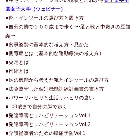
■在宅リハビリテーションの現状とこれから
＠十文字学
園女子大学（ウェビナー）
■靴・インソールの選び方と履き方
■自分の脚で１００歳まで歩く 〜足と靴と中敷きの豆知
識〜
■食事姿勢の基本的な考え方・見かた
■側弯症とは（基本的な運動療法の考え方）
■尖足とは
■拘縮とは
■足の機能から考えた靴とインソールの選び方
■法令遵守した個別機能訓練計画書の書き方
■パワーリハビリと生活リハビリの違い
■100歳まで自分の脚で歩く
■発達障害とリハビリテーションVol.1
■発達障害とリハビリテーションVol.2
■介護従事者のための腰痛予防Vol.1