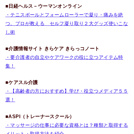
■
日経ヘルス－ウーマンオンライン
・テニスボールとフォームローラーで凝り・痛みを絶
つ。プロが教える セルフ凝り取り２大グッズ使いこな
し術
■
介護情報サイト きらケア きらっコノート
・要介護者の自立やケアワークの役に立つアイテム特
集！
■
ケアスル介護
・【高齢者の方におすすめ】学び・役立つメディア５５
選！
■ASPI（トレーナースクール）
・マッサージの仕事に必要な資格とは？種類と取得する
メリット・取得方法を紹介