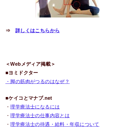
⇒
詳しくはこちらから
＜Webメディア掲載＞
■
ヨミドクター
・脚の筋肉がつるのはなぜ？
■
ケイコとマナブ.net
・
理学療法士になるには
・
理学療法士の仕事内容とは
・
理学療法士の待遇・給料・年収について