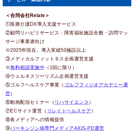
＜合同会社Relate＞
①医療介護DX導入支援サービス
②顧問リハビリサービス：障害福祉施設全般・訪問マッ
サージ事業者向け
※2025年現在、導入実績50施設以上
③メディカルフィットネス企画運営支援
※
無料相談実施中
（1回に限り）
④ウェルネスツーリズム企画運営支援
⑤ゴルフヘルスケア事業（
ゴルフフィジオアカデミー運
営
）
⑥動画配信セミナー（
リハサイエンス
）
⑦ECサイト運営（
リレイトヘルスケア
）
⑧各メディアへの情報提供
⑨
パーキンソン病専門メディアAXIS-PD運営