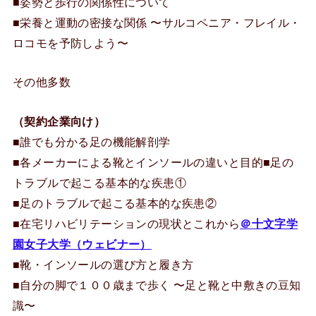
■姿勢と歩行の関係性について
■栄養と運動の密接な関係 〜サルコペニア・フレイル・
ロコモを予防しよう〜
その他多数
（契約企業向け）
■誰でも分かる足の機能解剖学
■各メーカーによる靴とインソールの違いと目的■足の
トラブルで起こる基本的な疾患①
■足のトラブルで起こる基本的な疾患②
■在宅リハビリテーションの現状とこれから
＠十文字学
園女子大学（ウェビナー）
■靴・インソールの選び方と履き方
■自分の脚で１００歳まで歩く 〜足と靴と中敷きの豆知
識〜