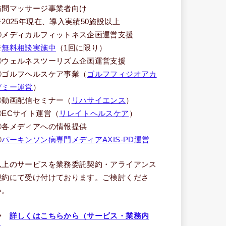
訪問マッサージ事業者向け
※2025年現在、導入実績50施設以上
③メディカルフィットネス企画運営支援
※
無料相談実施中
（1回に限り）
④ウェルネスツーリズム企画運営支援
⑤ゴルフヘルスケア事業（
ゴルフフィジオアカ
デミー運営
）
⑥動画配信セミナー（
リハサイエンス
）
⑦ECサイト運営（
リレイトヘルスケア
）
⑧各メディアへの情報提供
⑨
パーキンソン病専門メディアAXIS-PD運営
以上のサービスを業務委託契約・アライアンス
契約にて受け付けております。ご検討くださ
い。
⇒
詳しくはこちらから（サービス・業務内