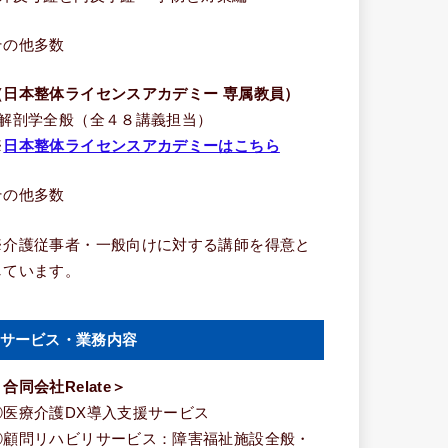
その他多数
（日本整体ライセンスアカデミー 専属教員）
■解剖学全般（全４８講義担当）
※
日本整体ライセンスアカデミーはこちら
その他多数
※介護従事者・一般向けに対する講師を得意と
しています。
サービス・業務内容
合同会社Relate＞
①医療介護DX導入支援サービス
②顧問リハビリサービス：障害福祉施設全般・