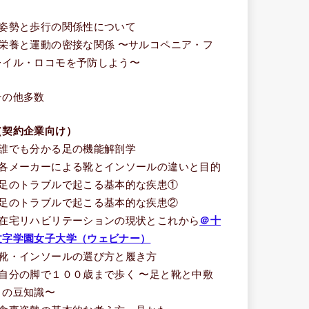
う
■姿勢と歩行の関係性について
■栄養と運動の密接な関係 〜サルコペニア・フ
レイル・ロコモを予防しよう〜
その他多数
（契約企業向け）
■誰でも分かる足の機能解剖学
■各メーカーによる靴とインソールの違いと目的
■足のトラブルで起こる基本的な疾患①
■足のトラブルで起こる基本的な疾患②
■在宅リハビリテーションの現状とこれから
＠十
文字学園女子大学（ウェビナー）
■靴・インソールの選び方と履き方
■自分の脚で１００歳まで歩く 〜足と靴と中敷
きの豆知識〜