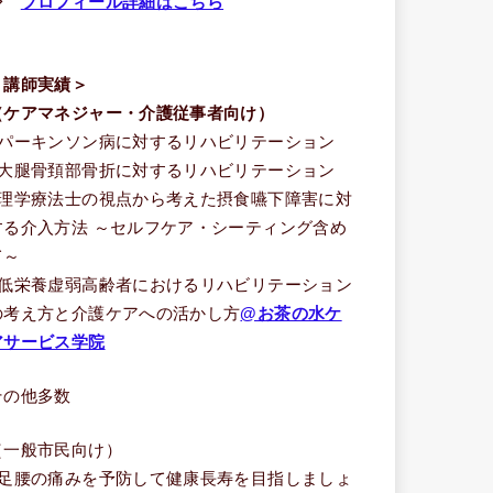
⇒
プロフィール詳細はこちら
＜講師実績＞
（ケアマネジャー・介護従事者向け）
■パーキンソン病に対するリハビリテーション
■大腿骨頚部骨折に対するリハビリテーション
■理学療法士の視点から考えた摂食嚥下障害に対
する介入方法 ～セルフケア・シーティング含め
て～
■低栄養虚弱高齢者におけるリハビリテーション
の考え方と介護ケアへの活かし方
@お茶の水ケ
アサービス学院
その他多数
（一般市民向け）
■足腰の痛みを予防して健康長寿を目指しましょ