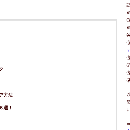
ク
ア方法
６選！