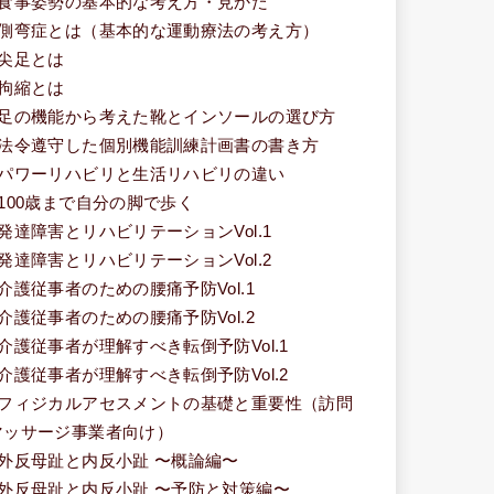
■食事姿勢の基本的な考え方・見かた
■側弯症とは（基本的な運動療法の考え方）
■尖足とは
■拘縮とは
■足の機能から考えた靴とインソールの選び方
■法令遵守した個別機能訓練計画書の書き方
■パワーリハビリと生活リハビリの違い
■100歳まで自分の脚で歩く
■発達障害とリハビリテーションVol.1
■発達障害とリハビリテーションVol.2
■介護従事者のための腰痛予防Vol.1
■介護従事者のための腰痛予防Vol.2
■介護従事者が理解すべき転倒予防Vol.1
■介護従事者が理解すべき転倒予防Vol.2
■フィジカルアセスメントの基礎と重要性（訪問
マッサージ事業者向け）
■外反母趾と内反小趾 〜概論編〜
■外反母趾と内反小趾 〜予防と対策編〜