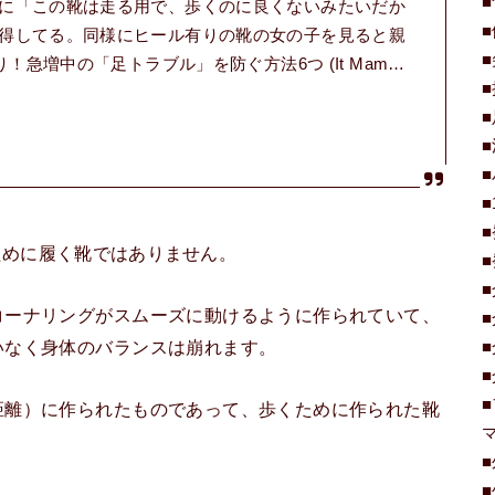
に「この靴は走る用で、歩くのに良くないみたいだか
得してる。同様にヒール有りの靴の女の子を見ると親
！急増中の「足トラブル」を防ぐ方法6つ (It Mam…
くために履く靴ではありません。
コーナリングがスムーズに動けるように作られていて、
いなく身体のバランスは崩れます。
距離）に作られたものであって、歩くために作られた靴