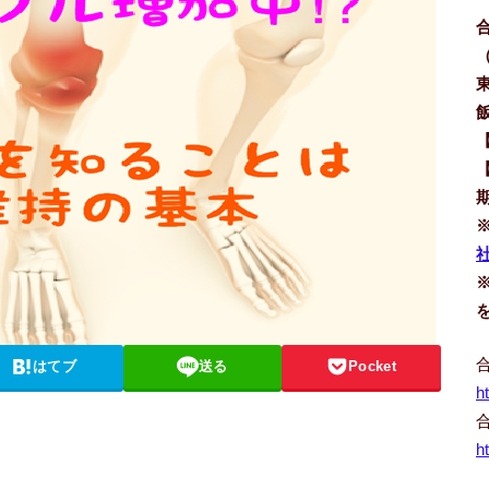
社
はてブ
送る
Pocket
h
h