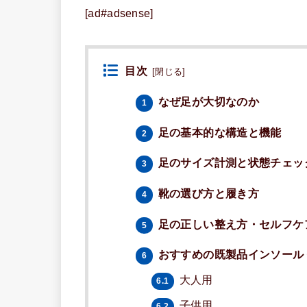
[ad#adsense]
目次
[
閉じる
]
なぜ足が大切なのか
1
足の基本的な構造と機能
2
足のサイズ計測と状態チェッ
3
靴の選び方と履き方
4
足の正しい整え方・セルフケ
5
おすすめの既製品インソール
6
大人用
6.1
子供用
6.2