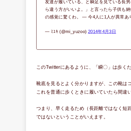
友達が履いている、と瞬足を見ている長男
ら違う方がいいよ。」と言ったら子供も納
の感覚に驚くわ。 — 今4人に1人が異常あり
— ﾐﾕｷ (@mi_yuzoo)
2014年4月3日
このTwitterにあるように、「瞬〇」は歩
靴底を見るとよく分かりますが、この靴は
これを普通に歩くときに履いていたら間違
つまり、早く走るため（長距離ではなく短
ではないということがいえます。