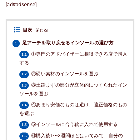
[ad#adsense]
目次
[
閉じる
]
足アーチを取り戻せるインソールの選び方
1
①専門のアドバイザーに相談できる店で購入
1.1
する
②硬い素材のインソールを選ぶ
1.2
③土踏まずの部分が立体的につくられたイン
1.3
ソールを選ぶ
④あまり安価なものは避け、適正価格のもの
1.4
を選ぶ
⑤インソールに合う靴に入れて使用する
1.5
⑥購入後1〜2週間ほどはいてみて、自分の
1.6