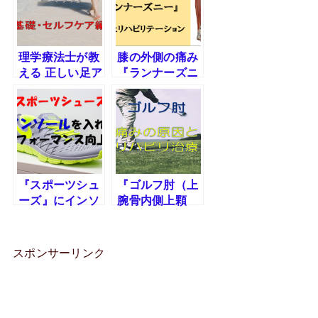
理学療法士が教
膝の外側の痛み
える 正しい足ア
『ランナーズニ
ーチのつくり方
ー（腸脛靭帯
〜基礎・セルフ
炎）』の概要、
ケア編〜
サポーター・テ
ーピングを含む
治療方法につい
て解説します。
『スポーツシュ
『ゴルフ肘（上
ーズ』にインソ
腕骨内側上顆
ール（中敷き）
炎）』の痛みの
を入れるだけで
原因と治療方
パフォーマンス
法・リハビリに
スポンサーリンク
はあがる！おす
ついて解説しま
すめインソール
す。
８選！