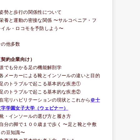
う
■姿勢と歩行の関係性について
■栄養と運動の密接な関係 〜サルコペニア・フ
レイル・ロコモを予防しよう〜
その他多数
（契約企業向け）
■誰でも分かる足の機能解剖学
■各メーカーによる靴とインソールの違いと目的
■足のトラブルで起こる基本的な疾患①
■足のトラブルで起こる基本的な疾患②
■在宅リハビリテーションの現状とこれから
＠十
文字学園女子大学（ウェビナー）
■靴・インソールの選び方と履き方
■自分の脚で１００歳まで歩く 〜足と靴と中敷
きの豆知識〜