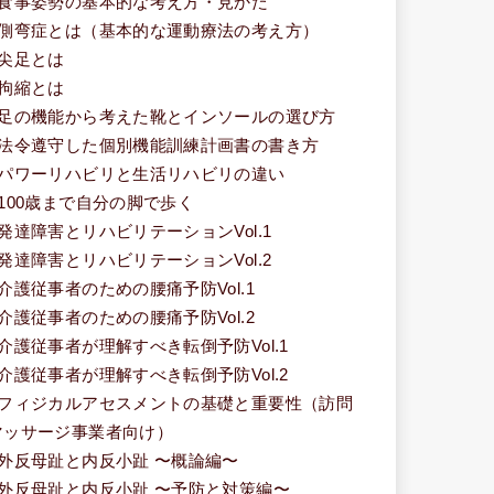
■食事姿勢の基本的な考え方・見かた
■側弯症とは（基本的な運動療法の考え方）
■尖足とは
■拘縮とは
■足の機能から考えた靴とインソールの選び方
■法令遵守した個別機能訓練計画書の書き方
■パワーリハビリと生活リハビリの違い
■100歳まで自分の脚で歩く
■発達障害とリハビリテーションVol.1
■発達障害とリハビリテーションVol.2
■介護従事者のための腰痛予防Vol.1
■介護従事者のための腰痛予防Vol.2
■介護従事者が理解すべき転倒予防Vol.1
■介護従事者が理解すべき転倒予防Vol.2
■フィジカルアセスメントの基礎と重要性（訪問
マッサージ事業者向け）
■外反母趾と内反小趾 〜概論編〜
■外反母趾と内反小趾 〜予防と対策編〜