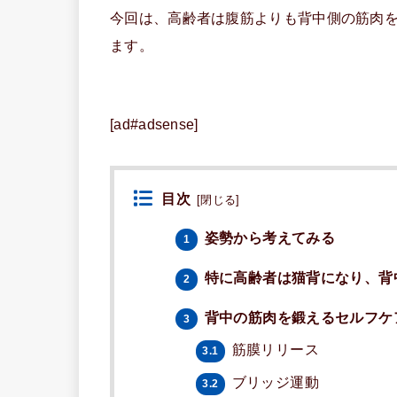
今回は、高齢者は腹筋よりも背中側の筋肉
ます。
[ad#adsense]
目次
[
閉じる
]
姿勢から考えてみる
1
特に高齢者は猫背になり、背
2
背中の筋肉を鍛えるセルフケ
3
筋膜リリース
3.1
ブリッジ運動
3.2