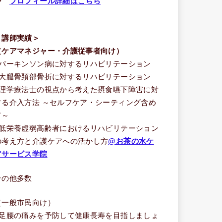
⇒
プロフィール詳細はこちら
＜講師実績＞
（ケアマネジャー・介護従事者向け）
■パーキンソン病に対するリハビリテーション
■大腿骨頚部骨折に対するリハビリテーション
■理学療法士の視点から考えた摂食嚥下障害に対
する介入方法 ～セルフケア・シーティング含め
て～
■低栄養虚弱高齢者におけるリハビリテーション
の考え方と介護ケアへの活かし方
@お茶の水ケ
アサービス学院
その他多数
（一般市民向け）
■足腰の痛みを予防して健康長寿を目指しましょ