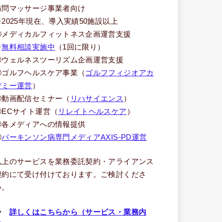
訪問マッサージ事業者向け
※2025年現在、導入実績50施設以上
③メディカルフィットネス企画運営支援
※
無料相談実施中
（1回に限り）
④ウェルネスツーリズム企画運営支援
⑤ゴルフヘルスケア事業（
ゴルフフィジオアカ
デミー運営
）
⑥動画配信セミナー（
リハサイエンス
）
⑦ECサイト運営（
リレイトヘルスケア
）
⑧各メディアへの情報提供
⑨
パーキンソン病専門メディアAXIS-PD運営
以上のサービスを業務委託契約・アライアンス
契約にて受け付けております。ご検討くださ
い。
⇒
詳しくはこちらから（サービス・業務内