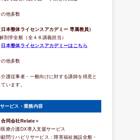
その他多数
（日本整体ライセンスアカデミー 専属教員）
■解剖学全般（全４８講義担当）
※
日本整体ライセンスアカデミーはこちら
その他多数
※介護従事者・一般向けに対する講師を得意と
しています。
サービス・業務内容
合同会社Relate＞
①医療介護DX導入支援サービス
②顧問リハビリサービス：障害福祉施設全般・