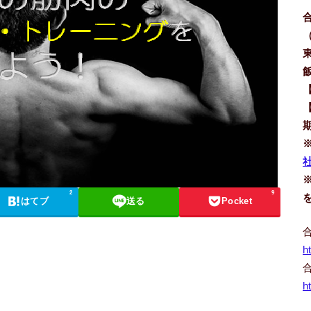
社
2
9
はてブ
送る
Pocket
h
h