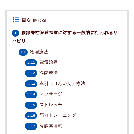
目次
[
閉じる
]
腰部脊柱管狭窄症に対する一般的に行われるリ
1
ハビリ
物理療法
1.1
電気治療
1.1.1
温熱療法
1.1.2
牽引（けんいん）療法
1.1.3
マッサージ
1.1.4
ストレッチ
1.1.5
筋力トレーニング
1.1.6
有酸素運動
1.1.7