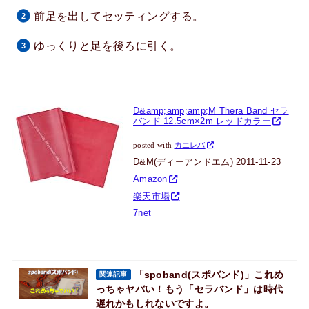
前足を出してセッティングする。
ゆっくりと足を後ろに引く。
D&amp;amp;amp;M Thera Band セラ
バンド 12.5cm×2m レッドカラー
posted with
カエレバ
D&M(ディーアンドエム) 2011-11-23
Amazon
楽天市場
7net
「spoband(スポバンド)」これめ
関連記事
っちゃヤバい！もう「セラバンド」は時代
遅れかもしれないですよ。