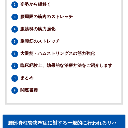
姿勢から紐解く
2
腰周囲の筋肉のストレッチ
3
腹筋群の筋力強化
4
腸腰筋のストレッチ
5
大殿筋・ハムストリングスの筋力強化
6
臨床経験上、効果的な治療方法をご紹介します
7
まとめ
8
関連書籍
9
腰部脊柱管狭窄症に対する一般的に行われるリハ