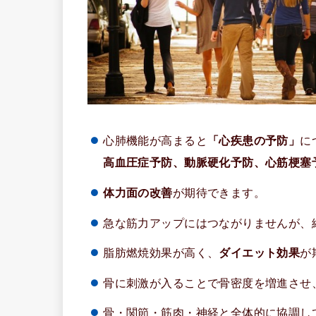
心肺機能が高まると
「心疾患の予防」
に
高血圧症予防、動脈硬化予防、心筋梗塞
体力面の改善
が期待できます。
急な筋力アップにはつながりませんが、
脂肪燃焼効果が高く、
ダイエット効果
が
骨に刺激が入ることで骨密度を増進させ
骨・関節・筋肉・神経と全体的に協調し