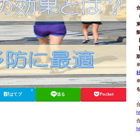
社
2
はてブ
送る
Pocket
h
h