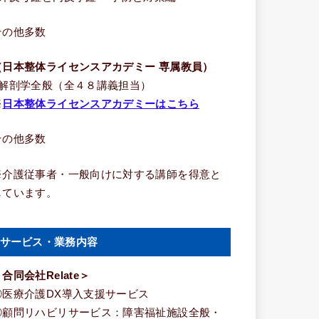
その他多数
（日本整体ライセンスアカデミー 専属教員）
■解剖学全般（全４８講義担当）
※
日本整体ライセンスアカデミーはこちら
その他多数
※介護従事者・一般向けに対する講師を得意と
しています。
サービス・業務内容
合同会社Relate＞
①医療介護DX導入支援サービス
②顧問リハビリサービス：障害福祉施設全般・