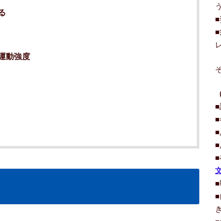
る
運動強度
る