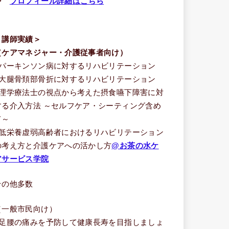
⇒
プロフィール詳細はこちら
＜講師実績＞
（ケアマネジャー・介護従事者向け）
■パーキンソン病に対するリハビリテーション
■大腿骨頚部骨折に対するリハビリテーション
■理学療法士の視点から考えた摂食嚥下障害に対
する介入方法 ～セルフケア・シーティング含め
て～
■低栄養虚弱高齢者におけるリハビリテーション
の考え方と介護ケアへの活かし方
@お茶の水ケ
アサービス学院
その他多数
（一般市民向け）
■足腰の痛みを予防して健康長寿を目指しましょ