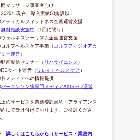
訪問マッサージ事業者向け
※2025年現在、導入実績50施設以上
③メディカルフィットネス企画運営支援
※
無料相談実施中
（1回に限り）
④ウェルネスツーリズム企画運営支援
⑤ゴルフヘルスケア事業（
ゴルフフィジオアカ
デミー運営
）
⑥動画配信セミナー（
リハサイエンス
）
⑦ECサイト運営（
リレイトヘルスケア
）
⑧各メディアへの情報提供
⑨
パーキンソン病専門メディアAXIS-PD運営
以上のサービスを業務委託契約・アライアンス
契約にて受け付けております。ご検討くださ
い。
⇒
詳しくはこちらから（サービス・業務内