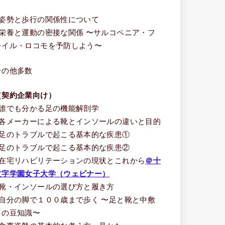
う
■姿勢と歩行の関係性について
■栄養と運動の密接な関係 〜サルコペニア・フ
レイル・ロコモを予防しよう〜
その他多数
（契約企業向け）
■誰でも分かる足の機能解剖学
■各メーカーによる靴とインソールの違いと目的
■足のトラブルで起こる基本的な疾患①
■足のトラブルで起こる基本的な疾患②
■在宅リハビリテーションの現状とこれから
＠十
文字学園女子大学（ウェビナー）
■靴・インソールの選び方と履き方
■自分の脚で１００歳まで歩く 〜足と靴と中敷
きの豆知識〜