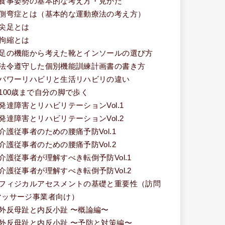
■食事姿勢の基本的な考え方・見かた
■側弯症とは（基本的な運動療法の考え方）
■尖足とは
■拘縮とは
■足の機能から考えた靴とインソールの選び方
■法令遵守した個別機能訓練計画書の書き方
■パワーリハビリと生活リハビリの違い
■100歳まで自分の脚で歩く
■発達障害とリハビリテーションVol.1
■発達障害とリハビリテーションVol.2
■介護従事者のための腰痛予防Vol.1
■介護従事者のための腰痛予防Vol.2
■介護従事者が理解すべき転倒予防Vol.1
■介護従事者が理解すべき転倒予防Vol.2
■フィジカルアセスメントの基礎と重要性（訪問
マッサージ事業者向け）
■外反母趾と内反小趾 〜概論編〜
■外反母趾と内反小趾 〜予防と対策編〜