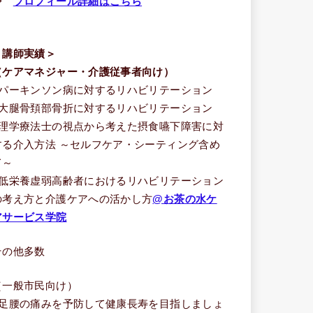
⇒
プロフィール詳細はこちら
＜講師実績＞
（ケアマネジャー・介護従事者向け）
■パーキンソン病に対するリハビリテーション
■大腿骨頚部骨折に対するリハビリテーション
■理学療法士の視点から考えた摂食嚥下障害に対
する介入方法 ～セルフケア・シーティング含め
て～
■低栄養虚弱高齢者におけるリハビリテーション
の考え方と介護ケアへの活かし方
@お茶の水ケ
アサービス学院
その他多数
（一般市民向け）
■足腰の痛みを予防して健康長寿を目指しましょ