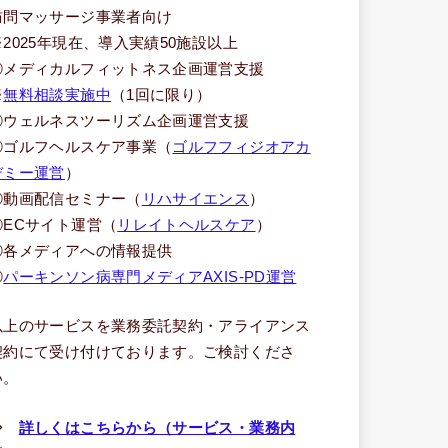
訪問マッサージ事業者向け
※2025年現在、導入実績50施設以上
③メディカルフィットネス企画運営支援
※
無料相談実施中
（1回に限り）
④ウェルネスツーリズム企画運営支援
⑤ゴルフヘルスケア事業（
ゴルフフィジオアカ
デミー運営
）
⑥動画配信セミナー（
リハサイエンス
）
⑦ECサイト運営（
リレイトヘルスケア
）
⑧各メディアへの情報提供
⑨
パーキンソン病専門メディアAXIS-PD運営
以上のサービスを業務委託契約・アライアンス
契約にて受け付けております。ご検討くださ
い。
⇒
詳しくはこちらから（サービス・業務内