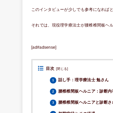
このインタビューが少しでも参考になれば
それでは、現役理学療法士が腰椎椎間板ヘ
[ad#adsense]
目次
[
閉じる
]
話し手：理学療法士 勉さん
1
腰椎椎間板ヘルニア：診断内
2
腰椎椎間板ヘルニアと診断さ
3