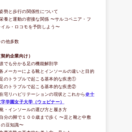
う
■姿勢と歩行の関係性について
■栄養と運動の密接な関係 〜サルコペニア・フ
レイル・ロコモを予防しよう〜
その他多数
（契約企業向け）
■誰でも分かる足の機能解剖学
■各メーカーによる靴とインソールの違いと目的
■足のトラブルで起こる基本的な疾患①
■足のトラブルで起こる基本的な疾患②
■在宅リハビリテーションの現状とこれから
＠十
文字学園女子大学（ウェビナー）
■靴・インソールの選び方と履き方
■自分の脚で１００歳まで歩く 〜足と靴と中敷
きの豆知識〜