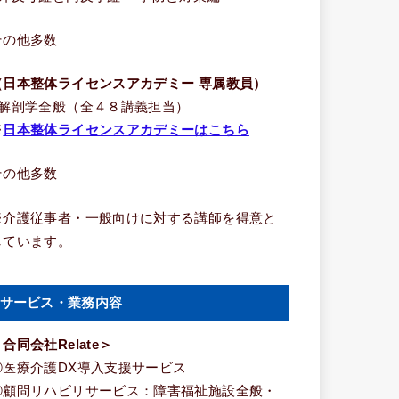
その他多数
（日本整体ライセンスアカデミー 専属教員）
■解剖学全般（全４８講義担当）
※
日本整体ライセンスアカデミーはこちら
その他多数
※介護従事者・一般向けに対する講師を得意と
しています。
サービス・業務内容
合同会社Relate＞
①医療介護DX導入支援サービス
②顧問リハビリサービス：障害福祉施設全般・