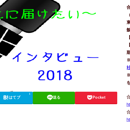
社
1
はてブ
送る
Pocket
h
h