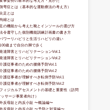
■食事姿勢の基本的な考え方・見かた
■側弯症とは（基本的な運動療法の考え方）
■尖足とは
■拘縮とは
■足の機能から考えた靴とインソールの選び方
■法令遵守した個別機能訓練計画書の書き方
■パワーリハビリと生活リハビリの違い
■100歳まで自分の脚で歩く
■発達障害とリハビリテーションVol.1
■発達障害とリハビリテーションVol.2
■介護従事者のための腰痛予防Vol.1
■介護従事者のための腰痛予防Vol.2
■介護従事者が理解すべき転倒予防Vol.1
■介護従事者が理解すべき転倒予防Vol.2
■フィジカルアセスメントの基礎と重要性（訪問
マッサージ事業者向け）
■外反母趾と内反小趾 〜概論編〜
■外反母趾と内反小趾 〜予防と対策編〜