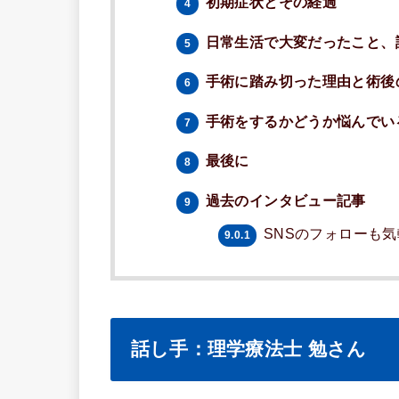
初期症状とその経過
4
日常生活で大変だったこと、
5
手術に踏み切った理由と術後
6
手術をするかどうか悩んでい
7
最後に
8
過去のインタビュー記事
9
SNSのフォローも
9.0.1
話し手：理学療法士 勉さん