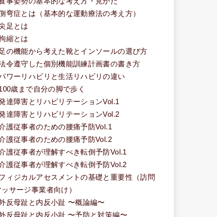
■食事姿勢の基本的な考え方・見かた
■側弯症とは（基本的な運動療法の考え方）
■尖足とは
■拘縮とは
■足の機能から考えた靴とインソールの選び方
■法令遵守した個別機能訓練計画書の書き方
■パワーリハビリと生活リハビリの違い
■100歳まで自分の脚で歩く
■発達障害とリハビリテーションVol.1
■発達障害とリハビリテーションVol.2
■介護従事者のための腰痛予防Vol.1
■介護従事者のための腰痛予防Vol.2
■介護従事者が理解すべき転倒予防Vol.1
■介護従事者が理解すべき転倒予防Vol.2
■フィジカルアセスメントの基礎と重要性（訪問
マッサージ事業者向け）
■外反母趾と内反小趾 〜概論編〜
■外反母趾と内反小趾 〜予防と対策編〜