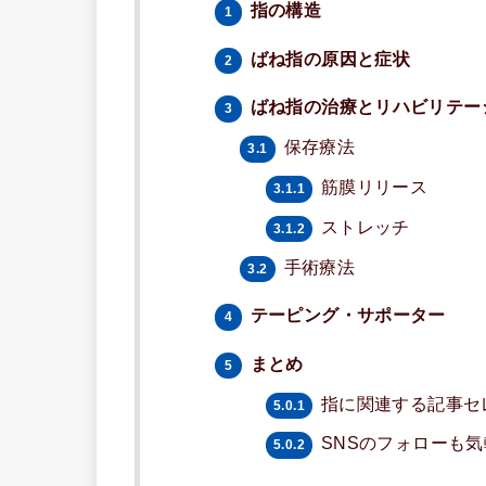
指の構造
1
ばね指の原因と症状
2
ばね指の治療とリハビリテー
3
保存療法
3.1
筋膜リリース
3.1.1
ストレッチ
3.1.2
手術療法
3.2
テーピング・サポーター
4
まとめ
5
指に関連する記事セ
5.0.1
SNSのフォローも
5.0.2