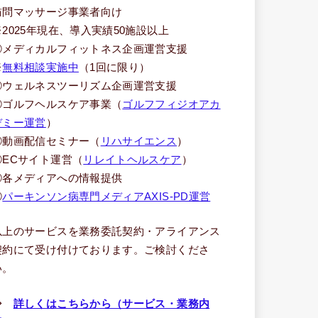
訪問マッサージ事業者向け
※2025年現在、導入実績50施設以上
③メディカルフィットネス企画運営支援
※
無料相談実施中
（1回に限り）
④ウェルネスツーリズム企画運営支援
⑤ゴルフヘルスケア事業（
ゴルフフィジオアカ
デミー運営
）
⑥動画配信セミナー（
リハサイエンス
）
⑦ECサイト運営（
リレイトヘルスケア
）
⑧各メディアへの情報提供
⑨
パーキンソン病専門メディアAXIS-PD運営
以上のサービスを業務委託契約・アライアンス
契約にて受け付けております。ご検討くださ
い。
⇒
詳しくはこちらから（サービス・業務内