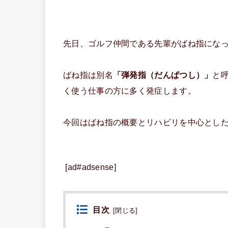
先日、ゴルフ仲間である先輩がばね指にな
ばね指は別名
「弾発指（だんぱつし）」
と
く使う仕事の方に多く発症します。
今回はばね指の概要とリハビリを中心とし
[ad#adsense]
目次
[
閉じる
]