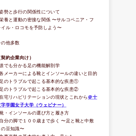
う
■姿勢と歩行の関係性について
■栄養と運動の密接な関係 〜サルコペニア・フ
レイル・ロコモを予防しよう〜
その他多数
（契約企業向け）
■誰でも分かる足の機能解剖学
■各メーカーによる靴とインソールの違いと目的
■足のトラブルで起こる基本的な疾患①
■足のトラブルで起こる基本的な疾患②
■在宅リハビリテーションの現状とこれから
＠十
文字学園女子大学（ウェビナー）
■靴・インソールの選び方と履き方
■自分の脚で１００歳まで歩く 〜足と靴と中敷
きの豆知識〜