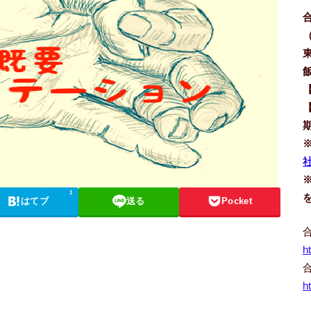
社
1
はてブ
送る
Pocket
h
h