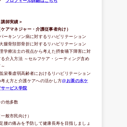
⇒
プロフィール詳細はこちら
＜講師実績＞
（ケアマネジャー・介護従事者向け）
■パーキンソン病に対するリハビリテーション
■大腿骨頚部骨折に対するリハビリテーション
■理学療法士の視点から考えた摂食嚥下障害に対
する介入方法 ～セルフケア・シーティング含め
て～
■低栄養虚弱高齢者におけるリハビリテーション
の考え方と介護ケアへの活かし方
@お茶の水ケ
アサービス学院
その他多数
（一般市民向け）
■足腰の痛みを予防して健康長寿を目指しましょ