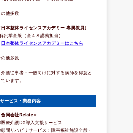
その他多数
（日本整体ライセンスアカデミー 専属教員）
■解剖学全般（全４８講義担当）
※
日本整体ライセンスアカデミーはこちら
その他多数
※介護従事者・一般向けに対する講師を得意と
しています。
サービス・業務内容
合同会社Relate＞
①医療介護DX導入支援サービス
②顧問リハビリサービス：障害福祉施設全般・