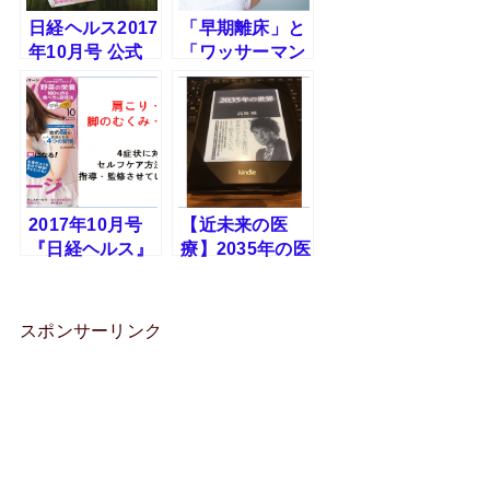
日経ヘルス2017
「早期離床」と
年10月号 公式
「ワッサーマン
ホームページで
の歯車」。まさ
も一部紹介して
かこれを知らな
くれてます
い療法士はいま
せんよね？すぐ
に理解できま
す。
2017年10月号
【近未来の医
『日経ヘルス』
療】2035年の医
の肩こり・腰
療ツーリズム。
痛・脚のむく
インバウンド対
み・腕の疲れに
策が急務。
スポンサーリンク
対するセルフケ
アの指導・監修
を担当しまし
た。