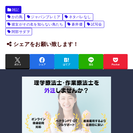
雑記
かの鳥
ジャパンプレミア
ネタバレなし
彼女がその名を知らない鳥たち
蒼井優
試写会
阿部サダヲ
シェアをお願い致します！
ポスト
シェア
はてブ
送る
Pocket