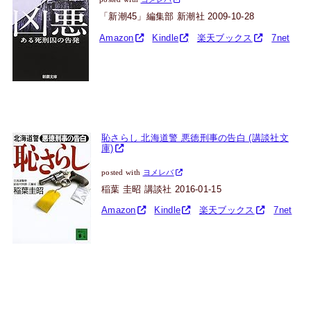
「新潮45」編集部 新潮社 2009-10-28
Amazon
Kindle
楽天ブックス
7net
恥さらし 北海道警 悪徳刑事の告白 (講談社文
庫)
posted with
ヨメレバ
稲葉 圭昭 講談社 2016-01-15
Amazon
Kindle
楽天ブックス
7net