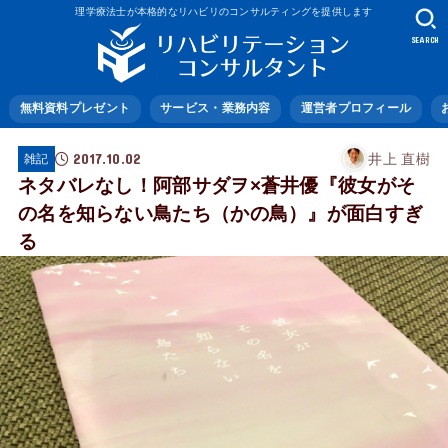
理学療法士が本格的なリハビリのコンサルティングを提供します
SEARCH
無料資料プレゼント
サービス・業務内容
運営者プロフィール
2017.10.02
井上 直樹
雑記
ネタバレなし！阿部サダヲ×蒼井優『彼女がそ
の名を知らない鳥たち（かの鳥）』が面白すぎ
る