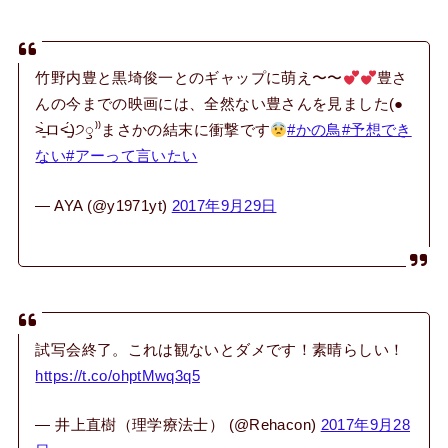
竹野内豊と黒埼俊一とのギャップに萌え〜〜
豊さ
んの今までの映画には、全然ない豊さんを見ました(●
˃̶͈̀ロ˂̶͈́)੭ꠥ⁾⁾まさかの結末に衝撃です
#かの鳥
#予想でき
ない
#アーって言いたい
— AYA (@y1971yt)
2017年9月29日
試写会終了。これは観ないとダメです！素晴らしい！
https://t.co/ohptMwq3q5
— 井上直樹（理学療法士） (@Rehacon)
2017年9月28