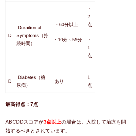
・
2
・60分以上
点
Duraition of
D
Symptoms（持
・10分～59分
・
続時間）
1
点
Diabetes（糖
1
D
あり
尿病）
点
最高得点：7点
ABCDDスコアが
3点以上
の場合は、入院して治療を開
始するべきとされています。