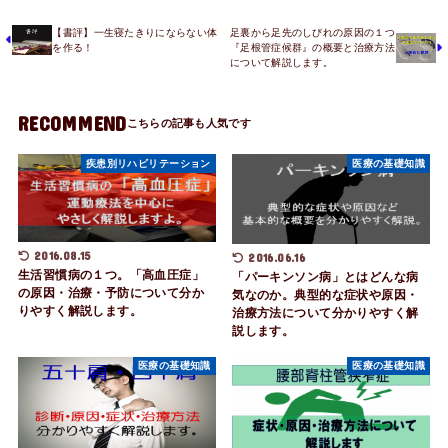
【書評】一生寝たきりにならない体
足裏から足先のしびれの原因の１つ
を作る！
『足根管症候群』の概要と治療方法
について解説します。
RECOMMEND
疾患別リハビリテーション
医療の基礎知識
2016.08.15
2016.06.16
生活習慣病の１つ。「高血圧症」
「パーキンソン病」とはどんな病
の原因・治療・予防について分か
気なのか。典型的な症状や原因・
りやすく解説します。
治療方法について分かりやすく解
説します。
医療の基礎知識
医療の基礎知識