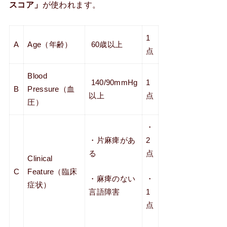
スコア」
が使われます。
1
A
Age（年齢）
60歳以上
点
Blood
140/90mmHg
1
B
Pressure（血
以上
点
圧）
・
・片麻痺があ
2
る
点
Clinical
C
Feature（臨床
・麻痺のない
・
症状）
言語障害
1
点