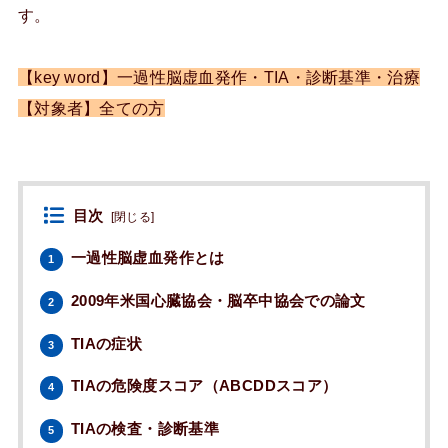
す。
【key word】一過性脳虚血発作・TIA・診断基準・治療
【対象者】全ての方
目次
[
閉じる
]
一過性脳虚血発作とは
1
2009年米国心臓協会・脳卒中協会での論文
2
TIAの症状
3
TIAの危険度スコア（ABCDDスコア）
4
TIAの検査・診断基準
5