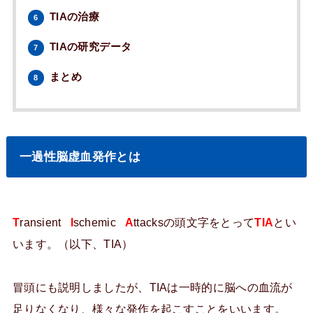
TIAの治療
6
TIAの研究データ
7
まとめ
8
一過性脳虚血発作とは
T
ransient
I
schemic
A
ttacksの頭文字をとって
TIA
とい
います。（以下、TIA）
冒頭にも説明しましたが、TIAは一時的に脳への血流が
足りなくなり、様々な発作を起こすことをいいます。