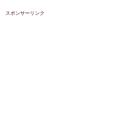
状・治療方法に
状・原因・治療
ついて分かりや
方法について誰
スポンサーリンク
すく解説しま
でも分かるよう
す。
に解説します。