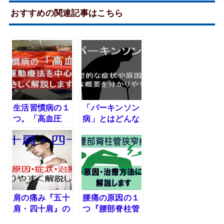
おすすめの関連記事はこちら
生活習慣病の１
「パーキンソン
つ。「高血圧
病」とはどんな
症」の原因・治
病気なのか。典
療・予防につい
型的な症状や原
て分かりやすく
因・治療方法に
解説します。
ついて分かりや
すく解説しま
す。
肩の痛み『五十
腰痛の原因の１
肩・四十肩』の
つ『腰部脊柱管
診断や原因・症
狭窄症』の症