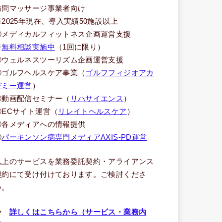
訪問マッサージ事業者向け
※2025年現在、導入実績50施設以上
③メディカルフィットネス企画運営支援
※
無料相談実施中
（1回に限り）
④ウェルネスツーリズム企画運営支援
⑤ゴルフヘルスケア事業（
ゴルフフィジオアカ
デミー運営
）
⑥動画配信セミナー（
リハサイエンス
）
⑦ECサイト運営（
リレイトヘルスケア
）
⑧各メディアへの情報提供
⑨
パーキンソン病専門メディアAXIS-PD運営
以上のサービスを業務委託契約・アライアンス
契約にて受け付けております。ご検討くださ
い。
⇒
詳しくはこちらから（サービス・業務内