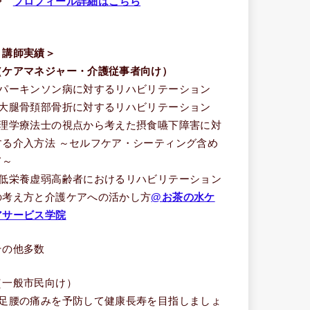
⇒
プロフィール詳細はこちら
＜講師実績＞
（ケアマネジャー・介護従事者向け）
■パーキンソン病に対するリハビリテーション
■大腿骨頚部骨折に対するリハビリテーション
■理学療法士の視点から考えた摂食嚥下障害に対
する介入方法 ～セルフケア・シーティング含め
て～
■低栄養虚弱高齢者におけるリハビリテーション
の考え方と介護ケアへの活かし方
@お茶の水ケ
アサービス学院
その他多数
（一般市民向け）
■足腰の痛みを予防して健康長寿を目指しましょ