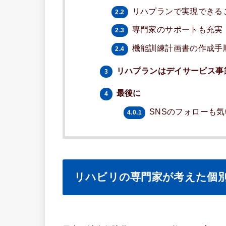
リハプランで実現できる
2.2
専門家のサポートも充実
2.3
機能訓練計画書の作成手
2.4
リハプランはデイサービス事
3
最後に
4
SNSのフォローも
4.0.1
リハビリの専門家が考えた個