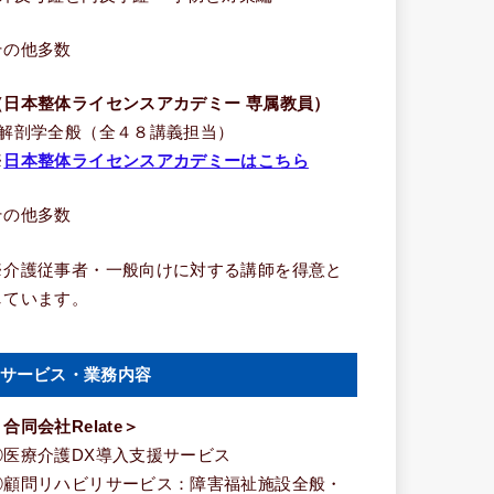
その他多数
（日本整体ライセンスアカデミー 専属教員）
■解剖学全般（全４８講義担当）
※
日本整体ライセンスアカデミーはこちら
その他多数
※介護従事者・一般向けに対する講師を得意と
しています。
サービス・業務内容
合同会社Relate＞
①医療介護DX導入支援サービス
②顧問リハビリサービス：障害福祉施設全般・