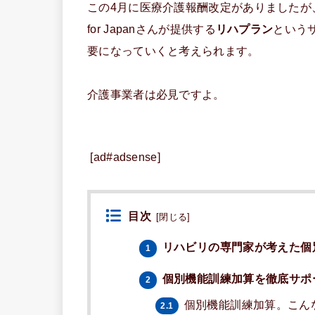
この4月に医療介護報酬改定がありましたが
for Japanさんが提供する
リハプラン
という
要になっていくと考えられます。
介護事業者は必見ですよ。
[ad#adsense]
目次
[
閉じる
]
リハビリの専門家が考えた個
1
個別機能訓練加算を徹底サポ
2
個別機能訓練加算。こん
2.1