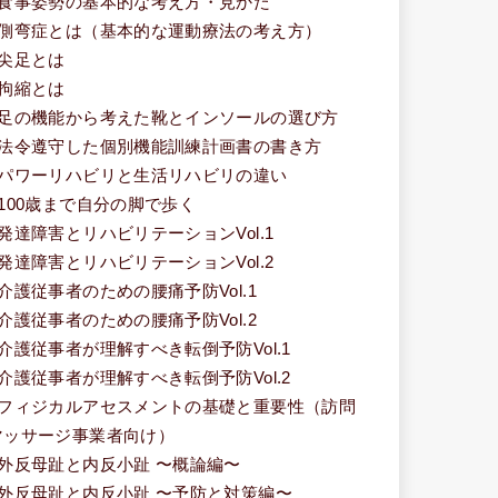
■食事姿勢の基本的な考え方・見かた
■側弯症とは（基本的な運動療法の考え方）
■尖足とは
■拘縮とは
■足の機能から考えた靴とインソールの選び方
■法令遵守した個別機能訓練計画書の書き方
■パワーリハビリと生活リハビリの違い
■100歳まで自分の脚で歩く
■発達障害とリハビリテーションVol.1
■発達障害とリハビリテーションVol.2
■介護従事者のための腰痛予防Vol.1
■介護従事者のための腰痛予防Vol.2
■介護従事者が理解すべき転倒予防Vol.1
■介護従事者が理解すべき転倒予防Vol.2
■フィジカルアセスメントの基礎と重要性（訪問
マッサージ事業者向け）
■外反母趾と内反小趾 〜概論編〜
■外反母趾と内反小趾 〜予防と対策編〜