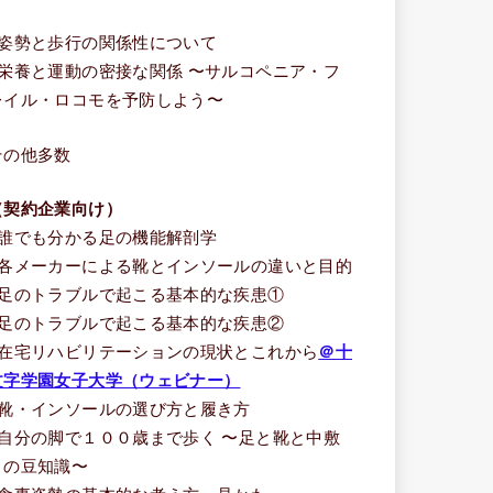
う
■姿勢と歩行の関係性について
■栄養と運動の密接な関係 〜サルコペニア・フ
レイル・ロコモを予防しよう〜
その他多数
（契約企業向け）
■誰でも分かる足の機能解剖学
■各メーカーによる靴とインソールの違いと目的
■足のトラブルで起こる基本的な疾患①
■足のトラブルで起こる基本的な疾患②
■在宅リハビリテーションの現状とこれから
＠十
文字学園女子大学（ウェビナー）
■靴・インソールの選び方と履き方
■自分の脚で１００歳まで歩く 〜足と靴と中敷
きの豆知識〜