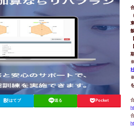
社
はてブ
送る
Pocket
h
h