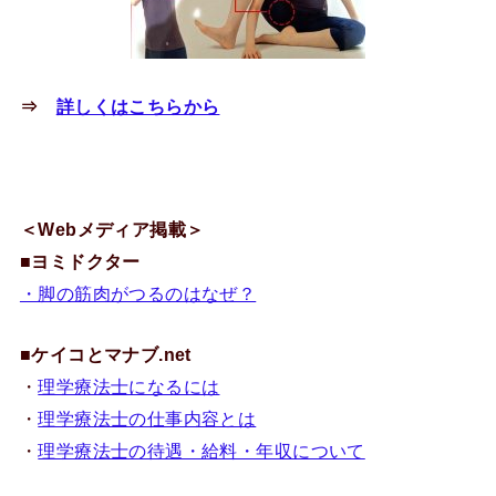
⇒
詳しくはこちらから
＜Webメディア掲載＞
■
ヨミドクター
・脚の筋肉がつるのはなぜ？
■
ケイコとマナブ.net
・
理学療法士になるには
・
理学療法士の仕事内容とは
・
理学療法士の待遇・給料・年収について