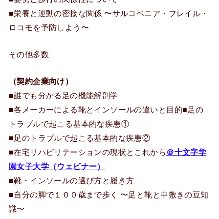
■栄養と運動の密接な関係 〜サルコペニア・フレイル・
ロコモを予防しよう〜
その他多数
（契約企業向け）
■誰でも分かる足の機能解剖学
■各メーカーによる靴とインソールの違いと目的■足の
トラブルで起こる基本的な疾患①
■足のトラブルで起こる基本的な疾患②
■在宅リハビリテーションの現状とこれから
＠十文字学
園女子大学（ウェビナー）
■靴・インソールの選び方と履き方
■自分の脚で１００歳まで歩く 〜足と靴と中敷きの豆知
識〜