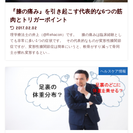
『膝の痛み』を引き起こす代表的な6つの筋
肉とトリガーポイント
2017.02.02
理学療法士の井上（@Rehacon）です。 膝の痛みは臨床経験とし
ても非常に多い1つの症状です。 その代表的なものが変形性膝関節
症ですが、変形性膝関節症は簡単にいうと、軟骨がすり減って骨同
士が擦れ変形するとい...
ヘルスケア情報