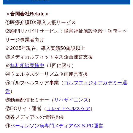
＜合同会社Relate＞
①医療介護DX導入支援サービス
②顧問リハビリサービス：障害福祉施設全般・訪問マッ
サージ事業者向け
※2025年現在、導入実績50施設以上
③メディカルフィットネス企画運営支援
※
無料相談実施中
（1回に限り）
④ウェルネスツーリズム企画運営支援
⑤ゴルフヘルスケア事業（
ゴルフフィジオアカデミー運
営
）
⑥動画配信セミナー（
リハサイエンス
）
⑦ECサイト運営（
リレイトヘルスケア
）
⑧各メディアへの情報提供
⑨
パーキンソン病専門メディアAXIS-PD運営