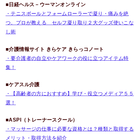
■
日経ヘルス－ウーマンオンライン
・テニスボールとフォームローラーで凝り・痛みを絶
つ。プロが教える セルフ凝り取り２大グッズ使いこな
し術
■
介護情報サイト きらケア きらっコノート
・要介護者の自立やケアワークの役に立つアイテム特
集！
■
ケアスル介護
・【高齢者の方におすすめ】学び・役立つメディア５５
選！
■ASPI（トレーナースクール）
・マッサージの仕事に必要な資格とは？種類と取得する
メリット・取得方法を紹介