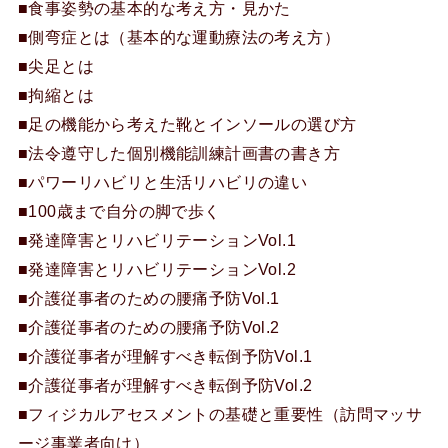
■食事姿勢の基本的な考え方・見かた
■側弯症とは（基本的な運動療法の考え方）
■尖足とは
■拘縮とは
■足の機能から考えた靴とインソールの選び方
■法令遵守した個別機能訓練計画書の書き方
■パワーリハビリと生活リハビリの違い
■100歳まで自分の脚で歩く
■発達障害とリハビリテーションVol.1
■発達障害とリハビリテーションVol.2
■介護従事者のための腰痛予防Vol.1
■介護従事者のための腰痛予防Vol.2
■介護従事者が理解すべき転倒予防Vol.1
■介護従事者が理解すべき転倒予防Vol.2
■フィジカルアセスメントの基礎と重要性（訪問マッサ
ージ事業者向け）