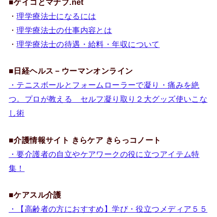
■
ケイコとマナブ.net
・
理学療法士になるには
・
理学療法士の仕事内容とは
・
理学療法士の待遇・給料・年収について
■
日経ヘルス－ウーマンオンライン
・テニスボールとフォームローラーで凝り・痛みを絶
つ。プロが教える セルフ凝り取り２大グッズ使いこな
し術
■
介護情報サイト きらケア きらっコノート
・要介護者の自立やケアワークの役に立つアイテム特
集！
■
ケアスル介護
・【高齢者の方におすすめ】学び・役立つメディア５５