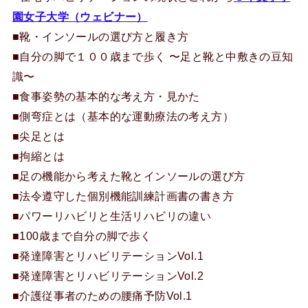
園女子大学（ウェビナー）
■靴・インソールの選び方と履き方
■自分の脚で１００歳まで歩く 〜足と靴と中敷きの豆知
識〜
■食事姿勢の基本的な考え方・見かた
■側弯症とは（基本的な運動療法の考え方）
■尖足とは
■拘縮とは
■足の機能から考えた靴とインソールの選び方
■法令遵守した個別機能訓練計画書の書き方
■パワーリハビリと生活リハビリの違い
■100歳まで自分の脚で歩く
■発達障害とリハビリテーションVol.1
■発達障害とリハビリテーションVol.2
■介護従事者のための腰痛予防Vol.1