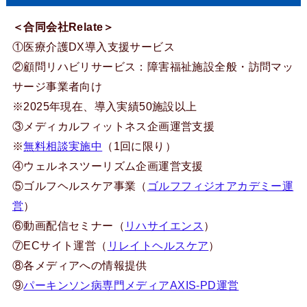
＜合同会社Relate＞
①医療介護DX導入支援サービス
②顧問リハビリサービス：障害福祉施設全般・訪問マッ
サージ事業者向け
※2025年現在、導入実績50施設以上
③メディカルフィットネス企画運営支援
※
無料相談実施中
（1回に限り）
④ウェルネスツーリズム企画運営支援
⑤ゴルフヘルスケア事業（
ゴルフフィジオアカデミー運
営
）
⑥動画配信セミナー（
リハサイエンス
）
⑦ECサイト運営（
リレイトヘルスケア
）
⑧各メディアへの情報提供
⑨
パーキンソン病専門メディアAXIS-PD運営