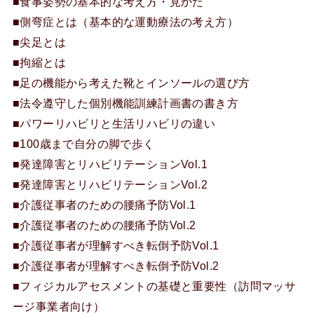
■食事姿勢の基本的な考え方・見かた
■側弯症とは（基本的な運動療法の考え方）
■尖足とは
■拘縮とは
■足の機能から考えた靴とインソールの選び方
■法令遵守した個別機能訓練計画書の書き方
■パワーリハビリと生活リハビリの違い
■100歳まで自分の脚で歩く
■発達障害とリハビリテーションVol.1
■発達障害とリハビリテーションVol.2
■介護従事者のための腰痛予防Vol.1
■介護従事者のための腰痛予防Vol.2
■介護従事者が理解すべき転倒予防Vol.1
■介護従事者が理解すべき転倒予防Vol.2
■フィジカルアセスメントの基礎と重要性（訪問マッサ
ージ事業者向け）