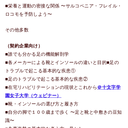
■栄養と運動の密接な関係 〜サルコペニア・フレイル・
ロコモを予防しよう〜
その他多数
（契約企業向け）
■誰でも分かる足の機能解剖学
■各メーカーによる靴とインソールの違いと目的■足の
トラブルで起こる基本的な疾患①
■足のトラブルで起こる基本的な疾患②
■在宅リハビリテーションの現状とこれから
＠十文字学
園女子大学（ウェビナー）
■靴・インソールの選び方と履き方
■自分の脚で１００歳まで歩く 〜足と靴と中敷きの豆知
識〜