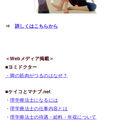
⇒
詳しくはこちらから
＜Webメディア掲載＞
■
ヨミドクター
・脚の筋肉がつるのはなぜ？
■
ケイコとマナブ.net
・
理学療法士になるには
・
理学療法士の仕事内容とは
・
理学療法士の待遇・給料・年収について