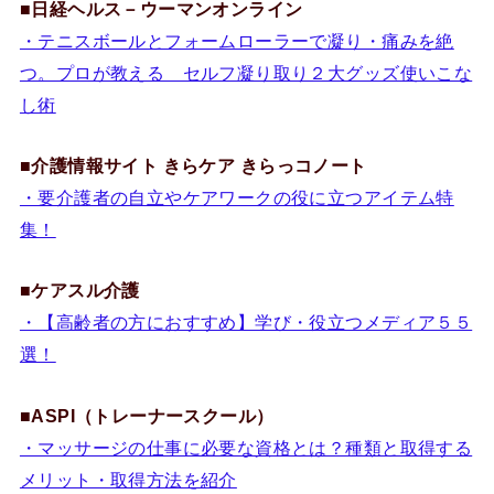
■
日経ヘルス－ウーマンオンライン
・テニスボールとフォームローラーで凝り・痛みを絶
つ。プロが教える セルフ凝り取り２大グッズ使いこな
し術
■
介護情報サイト きらケア きらっコノート
・要介護者の自立やケアワークの役に立つアイテム特
集！
■
ケアスル介護
・【高齢者の方におすすめ】学び・役立つメディア５５
選！
■ASPI（トレーナースクール）
・マッサージの仕事に必要な資格とは？種類と取得する
メリット・取得方法を紹介