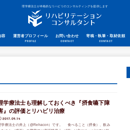
理学療法士が本格的なリハビリのコンサルティングを提供します
内容
運営者プロフィール
お問い合わせ
寄稿・執筆・取材依頼
PROFILE
CONTACT
CONTACT
理学療法士も理解しておくべき『摂食嚥下障
害』の評価とリハビリ治療
2017.09.14
理学療法士の井上（@Rehacon）です。 食べること（摂食）、飲み