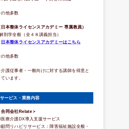
その他多数
（日本整体ライセンスアカデミー 専属教員）
■解剖学全般（全４８講義担当）
※
日本整体ライセンスアカデミーはこちら
その他多数
※介護従事者・一般向けに対する講師を得意と
しています。
サービス・業務内容
合同会社Relate＞
①医療介護DX導入支援サービス
②顧問リハビリサービス：障害福祉施設全般・