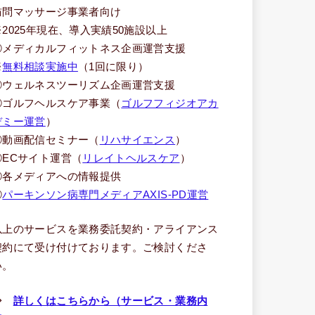
訪問マッサージ事業者向け
※2025年現在、導入実績50施設以上
③メディカルフィットネス企画運営支援
※
無料相談実施中
（1回に限り）
④ウェルネスツーリズム企画運営支援
⑤ゴルフヘルスケア事業（
ゴルフフィジオアカ
デミー運営
）
⑥動画配信セミナー（
リハサイエンス
）
⑦ECサイト運営（
リレイトヘルスケア
）
⑧各メディアへの情報提供
⑨
パーキンソン病専門メディアAXIS-PD運営
以上のサービスを業務委託契約・アライアンス
契約にて受け付けております。ご検討くださ
い。
⇒
詳しくはこちらから（サービス・業務内