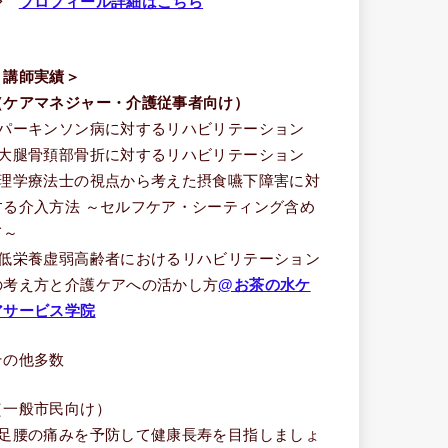
⇒
プロフィール詳細はこちら
＜講師実績＞
（ケアマネジャー・介護従事者向け）
■パーキンソン病に対するリハビリテーション
■大腿骨頚部骨折に対するリハビリテーション
■理学療法士の視点から考えた摂食嚥下障害に対
する介入方法 ～セルフケア・シーティング含め
て～
■低栄養虚弱高齢者におけるリハビリテーション
の考え方と介護ケアへの活かし方
@お茶の水ケ
アサービス学院
その他多数
（一般市民向け）
■足腰の痛みを予防して健康長寿を目指しましょ