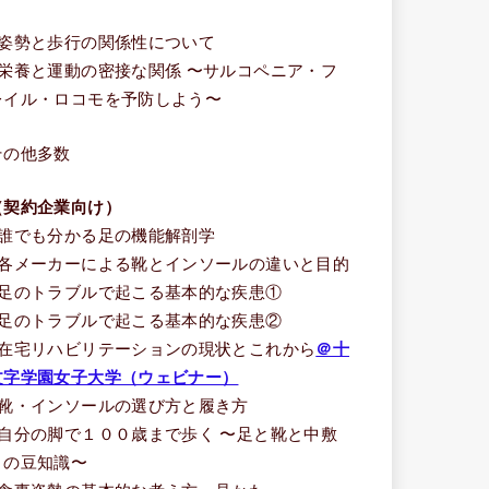
う
■姿勢と歩行の関係性について
■栄養と運動の密接な関係 〜サルコペニア・フ
レイル・ロコモを予防しよう〜
その他多数
（契約企業向け）
■誰でも分かる足の機能解剖学
■各メーカーによる靴とインソールの違いと目的
■足のトラブルで起こる基本的な疾患①
■足のトラブルで起こる基本的な疾患②
■在宅リハビリテーションの現状とこれから
＠十
文字学園女子大学（ウェビナー）
■靴・インソールの選び方と履き方
■自分の脚で１００歳まで歩く 〜足と靴と中敷
きの豆知識〜