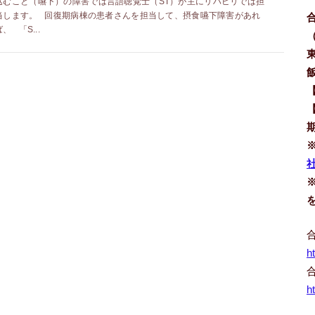
込むこと（嚥下）の障害では言語聴覚士（ST）が主にリハビリでは担
当します。 回復期病棟の患者さんを担当して、摂食嚥下障害があれ
ば、 「S...
社
h
h