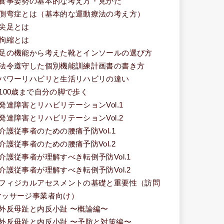
■食事姿勢の基本的な考え方・見かた
■側弯症とは（基本的な運動療法の考え方）
■尖足とは
■拘縮とは
■足の機能から考えた靴とインソールの選び方
■法令遵守した個別機能訓練計画書の書き方
■パワーリハビリと生活リハビリの違い
■100歳まで自分の脚で歩く
■発達障害とリハビリテーションVol.1
■発達障害とリハビリテーションVol.2
■介護従事者のための腰痛予防Vol.1
■介護従事者のための腰痛予防Vol.2
■介護従事者が理解すべき転倒予防Vol.1
■介護従事者が理解すべき転倒予防Vol.2
■フィジカルアセスメントの基礎と重要性（訪問
マッサージ事業者向け）
■外反母趾と内反小趾 〜概論編〜
■外反母趾と内反小趾 〜予防と対策編〜